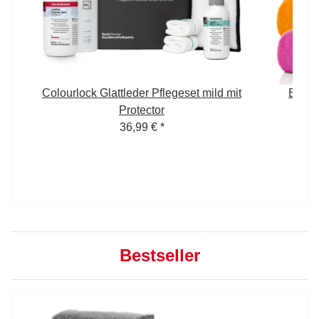
Colourlock Glattleder Pflegeset mild mit
Edgel
GSM
Protector
4
36,99 €
*
Bestseller