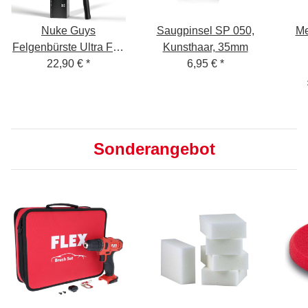
Nuke Guys
Saugpinsel SP 050,
Me
Felgenbürste Ultra Flat
Kunsthaar, 35mm
XXL mit wechselbarem
22,90 €
*
6,95 €
*
Fein
Mikrofaserbezug
Sonderangebot