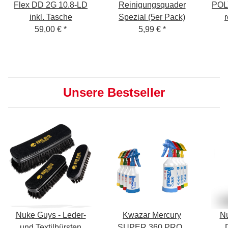
Flex DD 2G 10.8-LD
Reinigungsquader
POL
inkl. Tasche
Spezial (5er Pack)
59,00 €
*
5,99 €
*
Unsere Bestseller
Nuke Guys - Leder-
Kwazar Mercury
Nu
und Textilbürsten
SUPER 360 PRO+