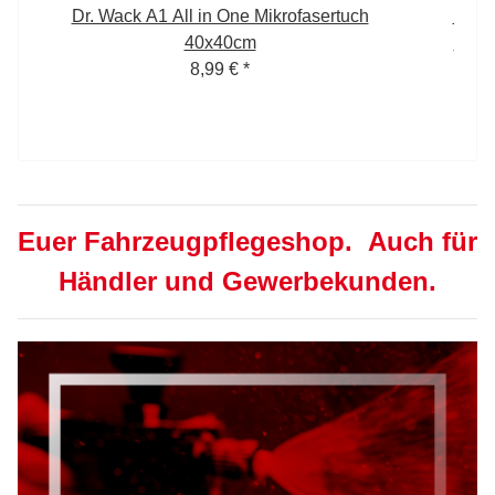
Dr. Wack A1 All in One Mikrofasertuch
Dr. 
40x40cm
Prem
8,99 €
*
Euer Fahrzeugpflegeshop. Auch für
Händler und Gewerbekunden.