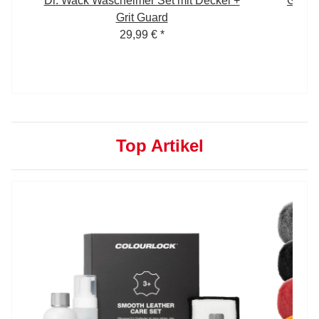
 5
Dr. Wack Wascheimer Set mit Deckel +
Garag
Grit Guard
29,99 €
*
Top Artikel