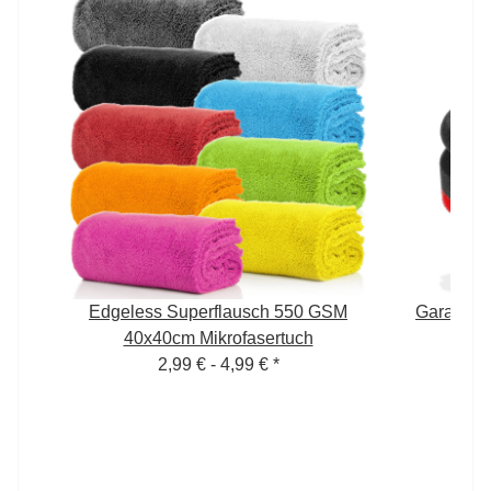
Edgeless Superflausch 550 GSM
Garage F
40x40cm Mikrofasertuch
2,99 € -
4,99 €
*