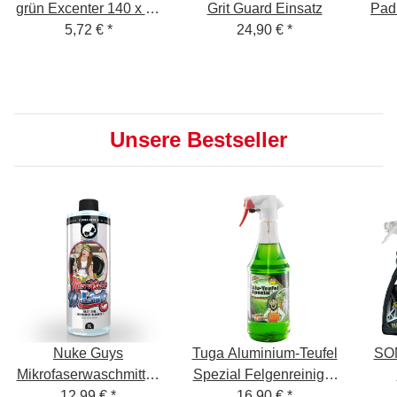
grün Excenter 140 x 25
Grit Guard Einsatz
Pad
5,72 €
mm
*
24,90 €
*
Unsere Bestseller
Nuke Guys
Tuga Aluminium-Teufel
SO
Mikrofaserwaschmittel,
Spezial Felgenreiniger
12,99 €
1L
*
Säurefrei Grün 1L
16,90 €
*