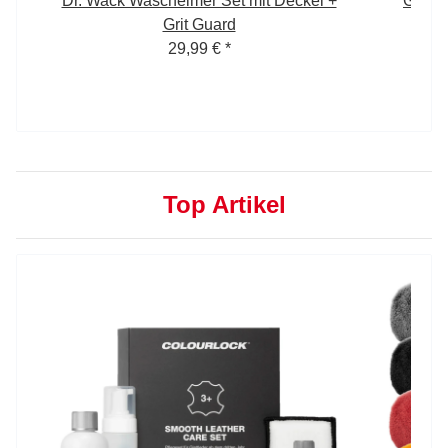
 5
Dr. Wack Wascheimer Set mit Deckel +
Garag
Grit Guard
29,99 €
*
Top Artikel