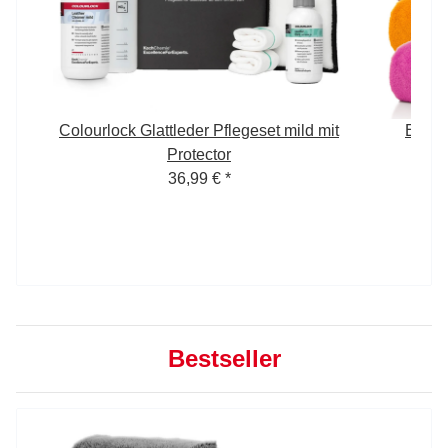
Colourlock Glattleder Pflegeset mild mit
Edgel
GSM
Protector
4
36,99 €
*
Bestseller