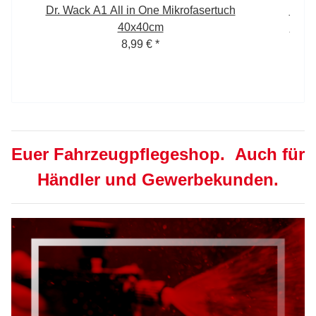
Dr. Wack A1 All in One Mikrofasertuch
Dr. 
40x40cm
Prem
8,99 €
*
Euer Fahrzeugpflegeshop. Auch für
Händler und Gewerbekunden.