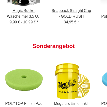
Magic Bucket
Snapback Straight Cap
Wascheimer 3,5 US
- GOLD RUSH
Po
g
Gallonen (ca. 13 Liter)
9,99 € -
10,99 €
*
34,95 €
*
Sonderangebot
POLYTOP Finish Pad
Meguiars Eimer inkl.
PO