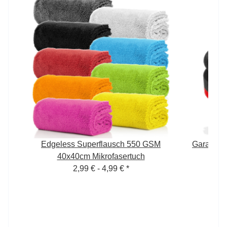
Edgeless Superflausch 550 GSM
Garage F
40x40cm Mikrofasertuch
2,99 € -
4,99 €
*