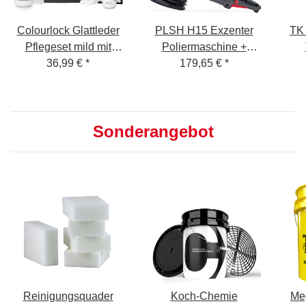
Colourlock Glattleder
PLSH H15 Exzenter
TK
Pflegeset mild mit
Poliermaschine +
Protector
36,99 €
*
Garage Freaks
179,65 €
*
Polituren 250ml
Sonderangebot
Reinigungsquader
Koch-Chemie
Meg