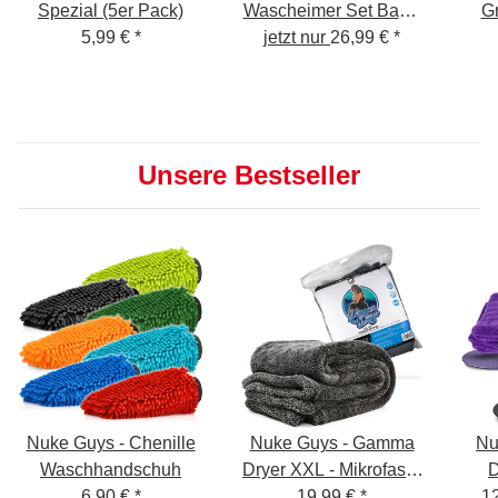
Spezial (5er Pack)
Wascheimer Set Basic
Gr
5,99 €
*
jetzt nur
5 GAL
26,99 €
*
Unsere Bestseller
Nuke Guys - Chenille
Nuke Guys - Gamma
Nu
Waschhandschuh
Dryer XXL - Mikrofaser
D
6,90 €
*
Trockentuch - 1400
19,99 €
*
Troc
12