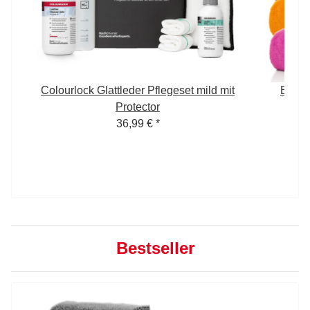
Colourlock Glattleder Pflegeset mild mit
Edgel
GSM
Protector
4
36,99 €
*
Bestseller