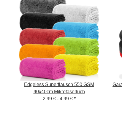
Edgeless Superflausch 550 GSM
Garage F
40x40cm Mikrofasertuch
2,99 € -
4,99 €
*