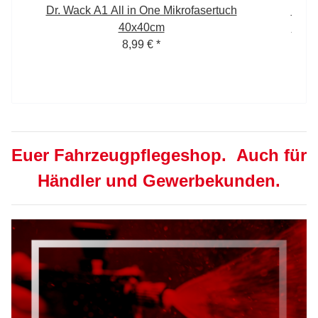
Dr. Wack A1 All in One Mikrofasertuch
Dr. 
40x40cm
Prem
8,99 €
*
Euer Fahrzeugpflegeshop. Auch für
Händler und Gewerbekunden.