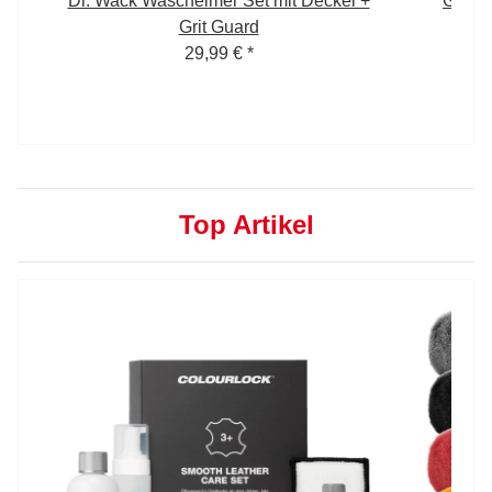
 5
Dr. Wack Wascheimer Set mit Deckel +
Garag
Grit Guard
29,99 €
*
Top Artikel