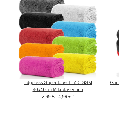
Edgeless Superflausch 550 GSM
Garage F
40x40cm Mikrofasertuch
2,99 € -
4,99 €
*