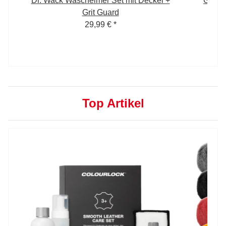
 5
Dr. Wack Wascheimer Set mit Deckel +
Garag
Grit Guard
29,99 €
*
Top Artikel