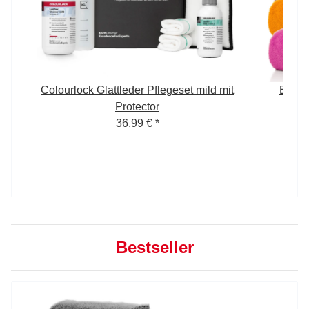
Colourlock Glattleder Pflegeset mild mit
Edgel
GSM
Protector
4
36,99 €
*
Bestseller