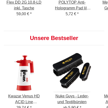
Flex DD 2G 10.8-LD
POLYTOP Anti-
Meg
inkl. Tasche
Hologramm Pad lila
Gr
59,00 €
*
Excenter 140 x 25 mm
5,72 €
*
Unsere Bestseller
Kwazar Venus HD
Nuke Guys - Leder-
Me
ACID Line
und Textilbürsten
A
Pumpsprüher 1,5 L
29,74 €
*
ab
5,90 €
*
Sprü