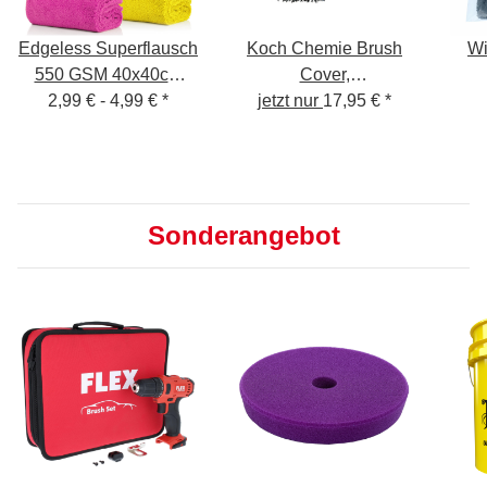
Edgeless Superflausch
Koch Chemie Brush
Wi
550 GSM 40x40cm
Cover,
2,99 € -
Mikrofasertuch
4,99 €
*
Mikrofaserbürstenüberzug
jetzt nur
17,95 €
*
Ed
All
Sonderangebot