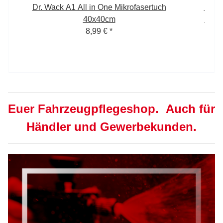
Dr. Wack A1 All in One Mikrofasertuch
Dr. 
40x40cm
Prem
8,99 €
*
Euer Fahrzeugpflegeshop. Auch für
Händler und Gewerbekunden.